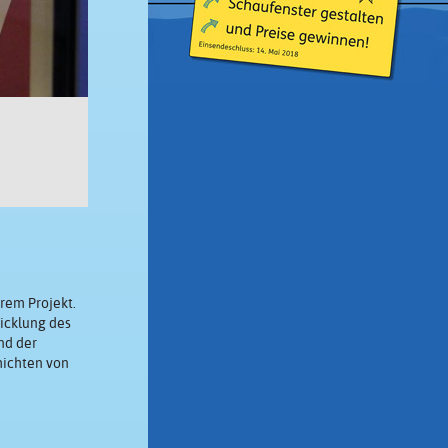
rem Projekt.
icklung des
nd der
hichten von