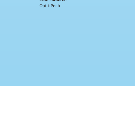
Optik Pech
Kontakt & Impressum
Presse
Eine Aktion im Rahmen der Initiative
Family Literacy
von