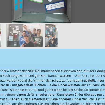
r der 4. Klassen der NMS Neumarkt haben zuerst von den, auf der Home
 Buch ausgewählt und gelesen. Danach wurden in 2 er, 3 er , 4 er oder 
Dazu wurden voerst die Vitrinen der Schule zur Verfügung gestellt. Inge
er zu 4 ausgewählten Büchern. Da die Kinder wussten, dass nur ein Sc
 kann, waren sie mit Eifer und guten Ideen bei der Sache. So konnte die
mit einem eigens dafür angefertigten Kran letzen Endes überzeugen un
axis zu sehen. Auch die Werbung für die anderen Kinder der Schule ist n
 Schüler aus den anderen Klassen haben die "beworbenen" Bücher berei