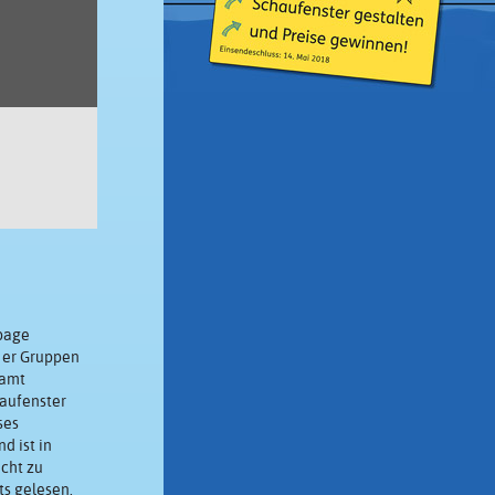
page
5 er Gruppen
samt
haufenster
ses
d ist in
icht zu
ts gelesen.