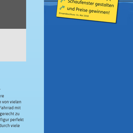
r
hre
n von vielen
Fahrrad mit
gerecht zu
figur perfekt
durch viele