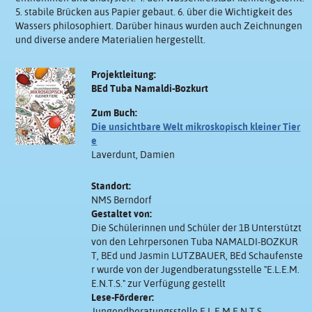
5. stabile Brücken aus Papier gebaut. 6. über die Wichtigkeit des
Wassers philosophiert. Darüber hinaus wurden auch Zeichnungen
und diverse andere Materialien hergestellt.
Projektleitung:
BEd Tuba Namaldi-Bozkurt
Zum Buch:
Die unsichtbare Welt mikroskopisch kleiner Tier
e
Laverdunt, Damien
Standort:
NMS Berndorf
Gestaltet von:
Die Schülerinnen und Schüler der 1B Unterstützt
von den Lehrpersonen Tuba NAMALDI-BOZKUR
T, BEd und Jasmin LUTZBAUER, BEd Schaufenste
r wurde von der Jugendberatungsstelle "E.L.E.M.
E.N.T.S." zur Verfügung gestellt
Lese-Förderer:
Jungendberatungsstelle E.L.E.M.E.N.T.S.