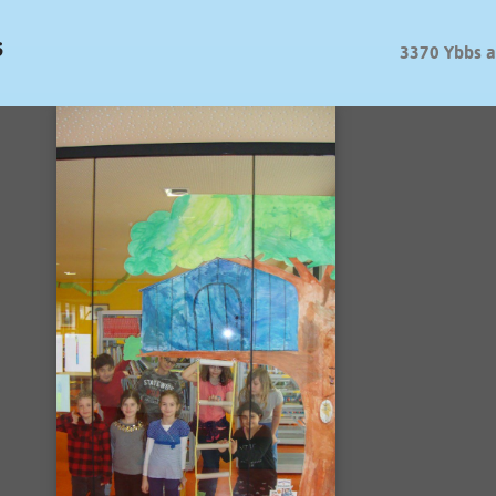
s
3370 Ybbs 