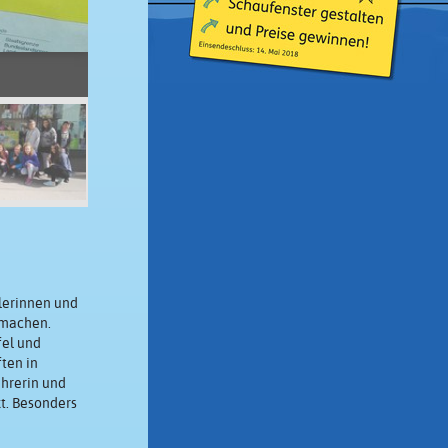
ülerinnen und
umachen.
fel und
ten in
ehrerin und
kt. Besonders