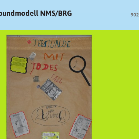
erbundmodell NMS/BRG
902