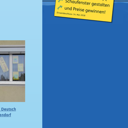
e Deutsch
endorf