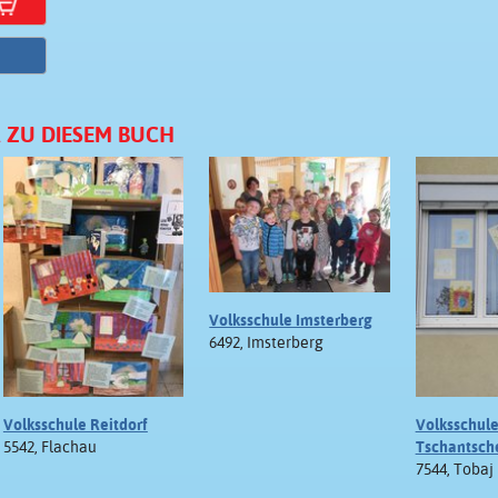
n
 ZU DIESEM BUCH
Volksschule Imsterberg
6492, Imsterberg
Volksschule Reitdorf
Volksschul
5542, Flachau
Tschantsch
7544, Tobaj