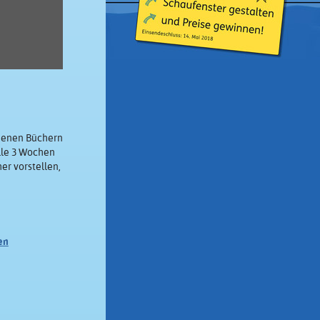
edenen Büchern
lle 3 Wochen
er vorstellen,
en