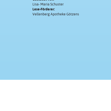
Lisa- Maria Schuster
Lese-Förderer:
Vellenberg Apotheke Götzens
Kontakt & Impressum
Presse
Eine Aktion im Rahmen der Initiative
Family Literacy
von